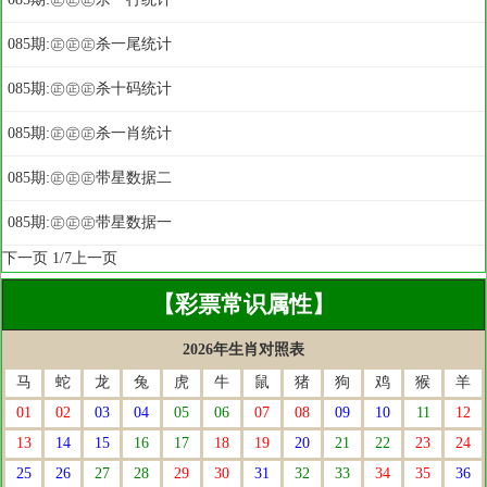
085期:㊣㊣㊣杀一尾统计
085期:㊣㊣㊣杀十码统计
085期:㊣㊣㊣杀一肖统计
085期:㊣㊣㊣带星数据二
085期:㊣㊣㊣带星数据一
下一页
1/7
上一页
【彩票常识属性】
2026年生肖对照表
马
蛇
龙
兔
虎
牛
鼠
猪
狗
鸡
猴
羊
01
02
03
04
05
06
07
08
09
10
11
12
13
14
15
16
17
18
19
20
21
22
23
24
25
26
27
28
29
30
31
32
33
34
35
36