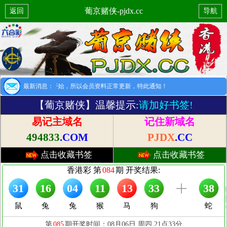
葡京赌侠-pjdx.cc
返回
导航
提示：8月1日开始，所以会员资料正常更新，特此通知！
最新消息：
【葡京赌侠】温馨提示:
请加好书签!
易记主域名
记住新域名
494833
.COM
PJDX
.CC
点击收藏书签
点击收藏书签