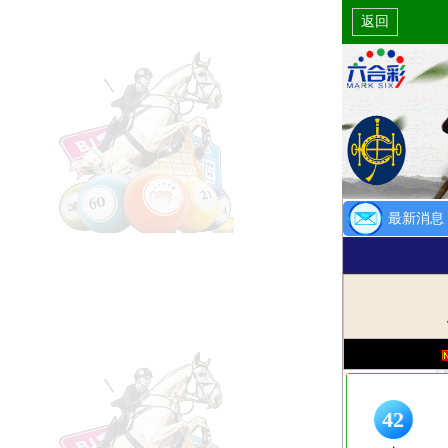
返回
最新消息