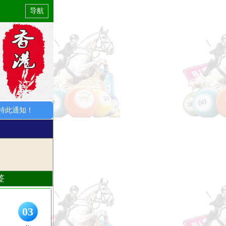
导航
此通知！
签