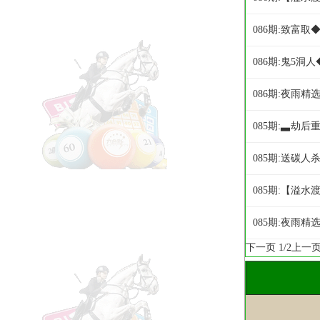
086期:致富取
086期:鬼5洞
086期:夜雨
085期:▃劫
085期:送碳人
085期:【溢
085期:夜雨
下一页
1/2
上一