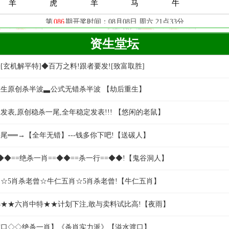
资生堂坛
◆[玄机解平特]◆百万之料!跟者要发![致富取胜]
后重生原创杀半波▃公式无错杀半波 【劫后重生】
家发表,原创稳杀一尾,全年稳定发表!!! 【悠闲的老鼠】
杀尾══→【全年无错】---钱多你下吧!【送碳人】
人◆◆==绝杀一肖==◆◆==杀一行==◆◆!【鬼谷洞人】
五肖☆5肖杀老曾☆牛仁五肖☆5肖杀老曾!【牛仁五肖】
精选★★六肖中特★★计划下注,敢与卖料试比高!【夜雨】
水渡口◇◇绝杀一肖】《杀肖实力派》【溢水渡口】