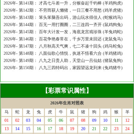
2026年- 第141期： 才高七斗差一升，分猴奋起千钧棒 (羊鸡狗虎)
2026年- 第142期： 不劳而获人懒猪，一日三餐不用愁 (鸡羊虎猪)
2026年- 第143期： 笨头笨脑吾出码，游山玩水得佳人 (蛇猴鸡马)
2026年- 第144期： 百无一用打圈圈，二三连四一齐开 (鼠鸡狗兔)
2026年- 第145期： 百年大计发一发，海底龙宫戏珍珠 (羊兔鸡蛇)
2026年- 第146期： 百花争艳春常在，千乡万里未回还 (龙鼠兔马)
2026年- 第147期： 八月秋高天气爽，七二不凑十回头 (鸡马蛇兔)
2026年- 第148期： 八面仙歌心情悦，执迷不悟看六合 (羊鸡猪鸡)
2026年- 第149期： 八九之日贵人助，天堂山一吕仙姑 (猪鼠兔狗)
2026年- 第150期： 八九三四特码出，家园望远龙到来 (兔鸡猪牛)
【彩票常识属性】
2026年生肖对照表
马
蛇
龙
兔
虎
牛
鼠
猪
狗
鸡
猴
羊
01
02
03
04
05
06
07
08
09
10
11
12
13
14
15
16
17
18
19
20
21
22
23
24