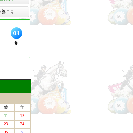
家婆二肖
猴
羊
11
12
23
24
35
36