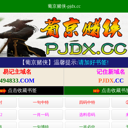
葡京赌侠-pjdx.cc
【葡京赌侠】温馨提示:
请加好书签!
易记主域名
记住新域名
494833
.COM
PJDX
.CC
点击收藏书签
点击收藏书
封
一句中特
四码中特
2
一肖一码
选料⑥码
肖
一句博特
一肖必中