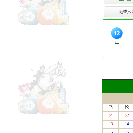
无错六
马
蛇
01
02
13
14
25
26