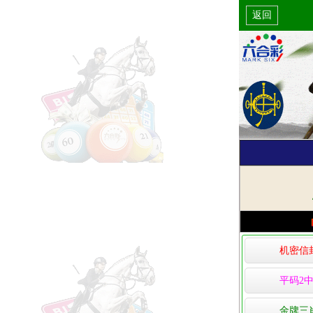
返回
机密信
平码2中
金牌三