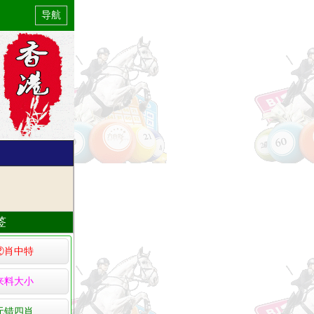
导航
签
②肖中特
来料大小
无错四肖