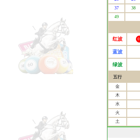
37
38
49
红波
0
蓝波
绿波
五行
金
木
水
火
土