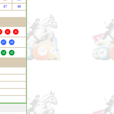
47
48
0
45
46
47
48
44
49