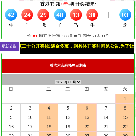
晚上九点三十分开奖!如遇金多宝，则具体开奖时间见公告,为了让彩民
最新公告:
香港六合彩攪珠日期表
日
一
二
三
四
五
六
1
2
3
4
5
6
7
8
9
10
11
12
13
14
15
16
17
18
19
20
21
22