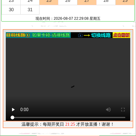
23
24
25
26
27
28
29
30
31
现在时间：2026-08-07 22:29:08 星期五