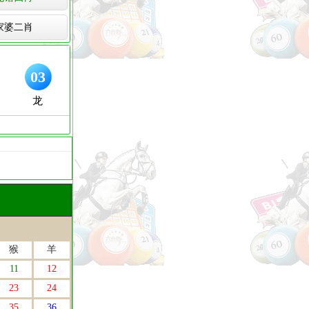
家婆二肖
猴
羊
11
12
23
24
35
36