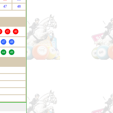
47
48
0
45
46
47
48
44
49