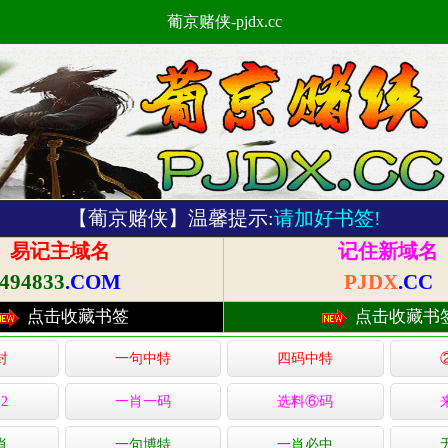
葡京赌侠-pjdx.cc
【葡京赌侠】温馨提示:
请加好书签!
易记主域名
记住新域名
494833
.COM
PJDX
.CC
点击收藏书签
点击收藏书
封
一句中特
四码中特
2
一肖一码
选料⑥码
肖
一句博特
一肖必中