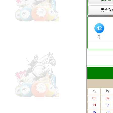
无错六
马
蛇
01
02
13
14
25
26