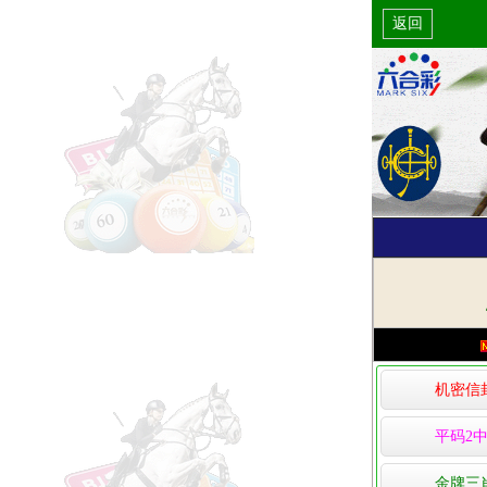
返回
机密信
平码2中
金牌三