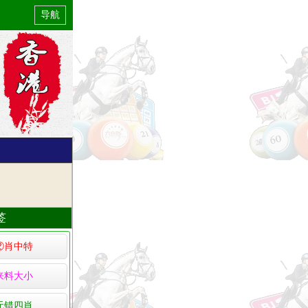
导航
签
②肖中特
来料大小
无错四肖