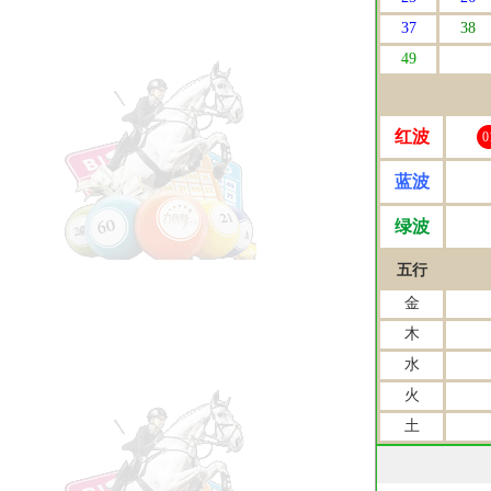
37
38
49
红波
0
蓝波
绿波
五行
金
木
水
火
土