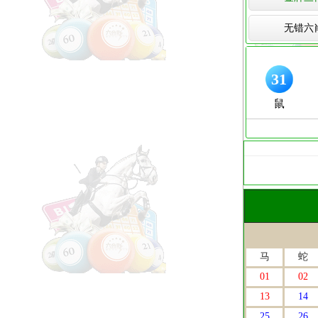
无错六
马
蛇
01
02
13
14
25
26