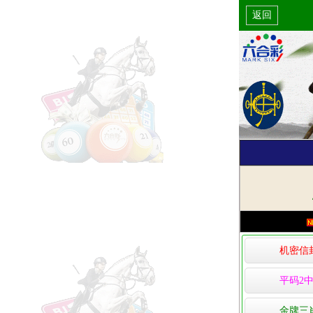
返回
机密信
平码2中
金牌三