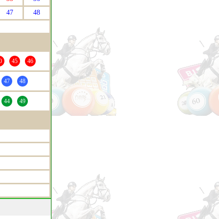
47
48
0
45
46
47
48
44
49