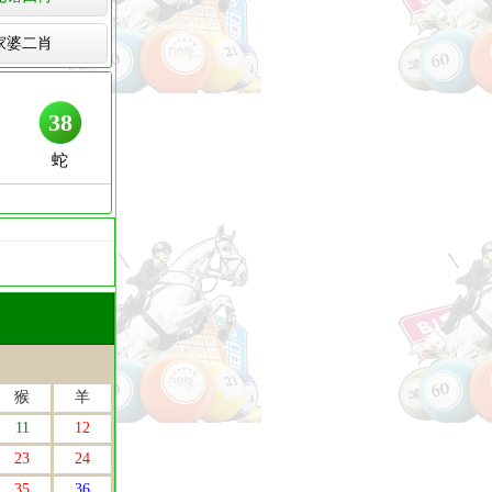
家婆二肖
猴
羊
11
12
23
24
35
36