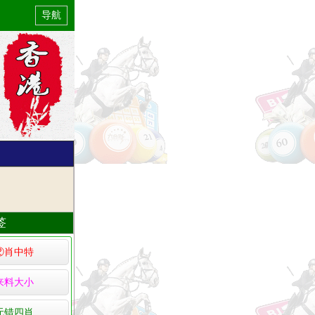
导航
签
②肖中特
来料大小
无错四肖