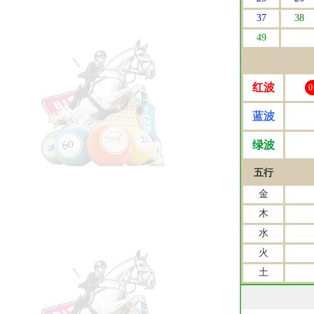
37
38
49
红波
0
蓝波
绿波
五行
金
木
水
火
土