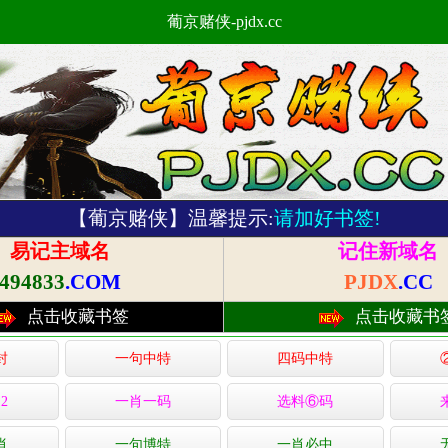
葡京赌侠-pjdx.cc
【葡京赌侠】温馨提示:
请加好书签!
易记主域名
记住新域名
494833
.COM
PJDX
.CC
点击收藏书签
点击收藏书
封
一句中特
四码中特
2
一肖一码
选料⑥码
肖
一句博特
一肖必中