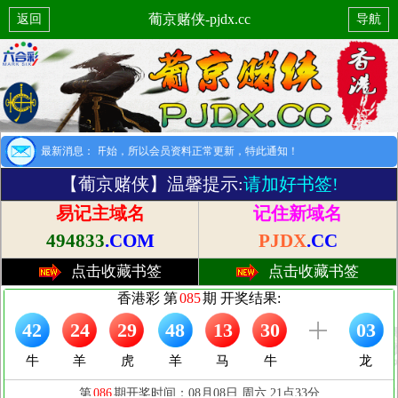
葡京赌侠-pjdx.cc
返回
导航
别提示：8月1日开始，所以会员资料正常更新，特此通知！
最新消息：
【葡京赌侠】温馨提示:
请加好书签!
易记主域名
记住新域名
494833
.COM
PJDX
.CC
点击收藏书签
点击收藏书签