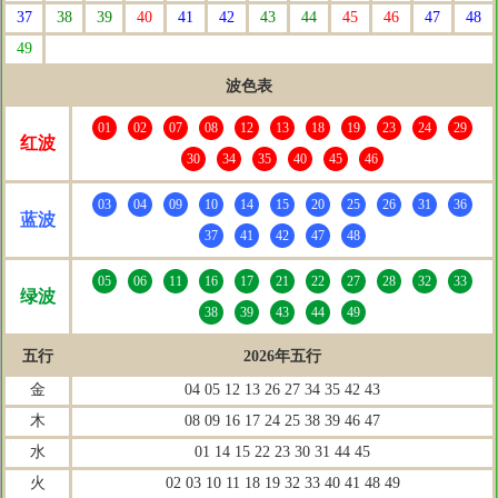
37
38
39
40
41
42
43
44
45
46
47
48
49
波色表
01
02
07
08
12
13
18
19
23
24
29
红波
30
34
35
40
45
46
03
04
09
10
14
15
20
25
26
31
36
蓝波
37
41
42
47
48
05
06
11
16
17
21
22
27
28
32
33
绿波
38
39
43
44
49
五行
2026年五行
金
04 05 12 13 26 27 34 35 42 43
木
08 09 16 17 24 25 38 39 46 47
水
01 14 15 22 23 30 31 44 45
火
02 03 10 11 18 19 32 33 40 41 48 49