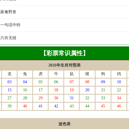
算家禽野兽
神算一句话中特
算六肖无错
【彩票常识属性】
2026年生肖对照表
龙
兔
虎
牛
鼠
猪
狗
鸡
03
04
05
06
07
08
09
10
15
16
17
18
19
20
21
22
27
28
29
30
31
32
33
34
39
40
41
42
43
44
45
46
波色表