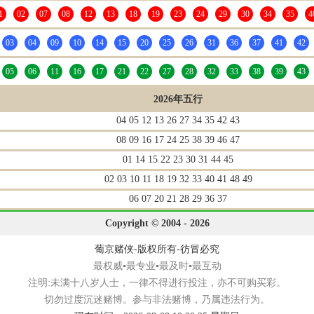
1
02
07
08
12
13
18
19
23
24
29
30
34
35
4
03
04
09
10
14
15
20
25
26
31
36
37
41
42
05
06
11
16
17
21
22
27
28
32
33
38
39
43
2026年五行
04 05 12 13 26 27 34 35 42 43
08 09 16 17 24 25 38 39 46 47
01 14 15 22 23 30 31 44 45
02 03 10 11 18 19 32 33 40 41 48 49
06 07 20 21 28 29 36 37
Copyright © 2004 - 2026
葡京赌侠-版权所有-彷冒必究
最权威▪最专业▪最及时▪最互动
注明:未满十八岁人士，一律不得进行投注，亦不可购买彩。
切勿过度沉迷赌博。参与非法赌博，乃属违法行为。