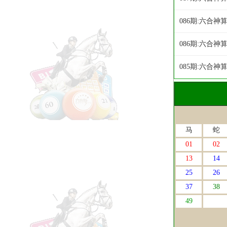
086期:六合神
086期:六合
085期:六合神
马
蛇
01
02
13
14
25
26
37
38
49