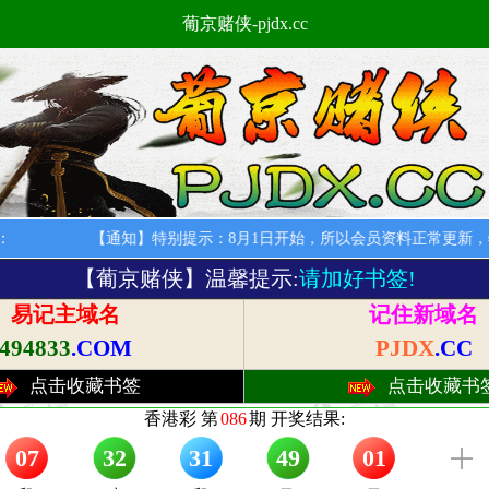
葡京赌侠-pjdx.cc
：
【通知】特别提示：8月1日开始，所以会员资料正常更新，特
【葡京赌侠】温馨提示:
请加好书签!
易记主域名
记住新域名
494833
.COM
PJDX
.CC
点击收藏书签
点击收藏书