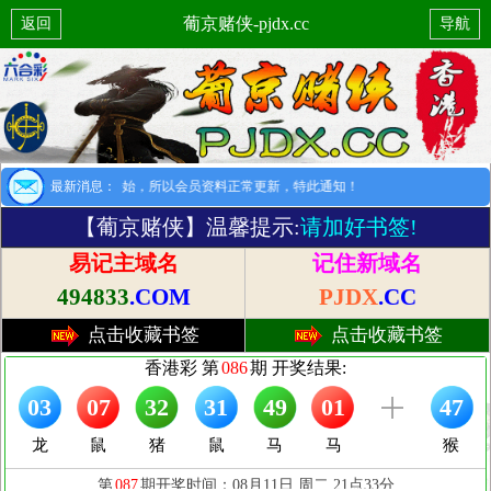
葡京赌侠-pjdx.cc
返回
导航
提示：8月1日开始，所以会员资料正常更新，特此通知！
最新消息：
【葡京赌侠】温馨提示:
请加好书签!
易记主域名
记住新域名
494833
.COM
PJDX
.CC
点击收藏书签
点击收藏书签