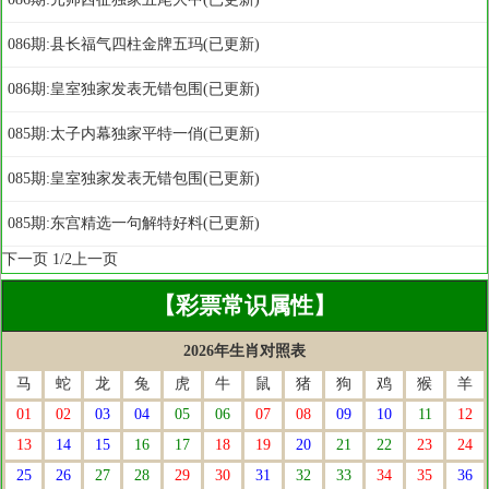
086期:县长福气四柱金牌五玛(已更新)
086期:皇室独家发表无错包围(已更新)
085期:太子内幕独家平特一俏(已更新)
085期:皇室独家发表无错包围(已更新)
085期:东宫精选一句解特好料(已更新)
下一页
1/2
上一页
【彩票常识属性】
2026年生肖对照表
马
蛇
龙
兔
虎
牛
鼠
猪
狗
鸡
猴
羊
01
02
03
04
05
06
07
08
09
10
11
12
13
14
15
16
17
18
19
20
21
22
23
24
25
26
27
28
29
30
31
32
33
34
35
36