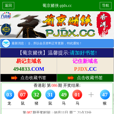
葡京赌侠-pjdx.cc
返回
导航
示：8月1日开始，所以会员资料正常更新，特此通知！
最新消息：
【葡京赌侠】温馨提示:
请加好书签!
易记主域名
记住新域名
494833
.COM
PJDX
.CC
点击收藏书签
点击收藏书签