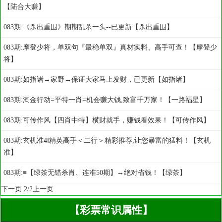
【陆合大赚】
083期:《杀出重围》期期乱杀一头--已更新【杀出重围】
083期:摩登少将，单双句『最稳单双』真材实料、高手可查！【摩登少
将】
083期:如指诸→家野→保证大家马上发财，已更新【如指诸】
083期:淘金行动=平特一肖=机会赚大钱,致富千万家！【一路福星】
083期:可传作风【四肖中特】横财就手，赚钱看效果！【可传作风】
083期:玄机准4‖精英高手＜二行＞精彩推荐,让您暴富的猛料！【玄机
准】
083期:≡【绿茶无错杀肖、连准50期】→绝对省钱！【绿茶】
下一页
2/2
上一页
【彩票常识属性】