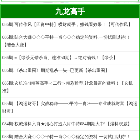
九龙高手
086期:可传作风【四肖中特】横财就手，赚钱看效果！【可传作风】
086期:陆合大赚◇◇◇平特一肖◇◇◇稳定的资料.一切拭目以待!！
【陆合大赚】
086期:≡【绿茶无错杀肖、连准50期】→绝对省钱！【绿茶】
086期:《杀出重围》期期乱杀一头--已更新【杀出重围】
085期:玄机准4‖精英高手＜二行＞精彩推荐,让您暴富的猛料！【玄机
准】
085期:【鸿运财哥】实战稳赚━━≮平特一肖≯━━专业成就财富【鸿运
财哥】
084期:权威爆料六肖★用心打造六肖中特084期期大中!【爆料权威】
083期:陆合大赚◇◇◇平特一肖◇◇◇稳定的资料.一切拭目以待!！