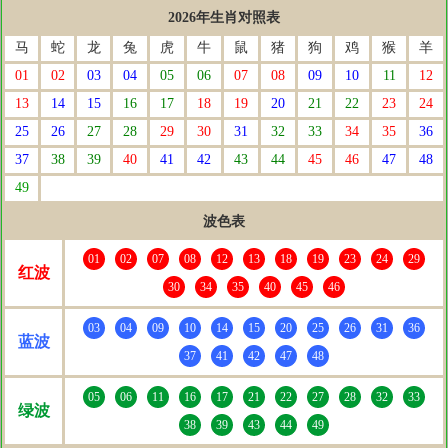
2026年生肖对照表
马
蛇
龙
兔
虎
牛
鼠
猪
狗
鸡
猴
羊
01
02
03
04
05
06
07
08
09
10
11
12
13
14
15
16
17
18
19
20
21
22
23
24
25
26
27
28
29
30
31
32
33
34
35
36
37
38
39
40
41
42
43
44
45
46
47
48
49
波色表
01
02
07
08
12
13
18
19
23
24
29
红波
30
34
35
40
45
46
03
04
09
10
14
15
20
25
26
31
36
蓝波
37
41
42
47
48
05
06
11
16
17
21
22
27
28
32
33
绿波
38
39
43
44
49